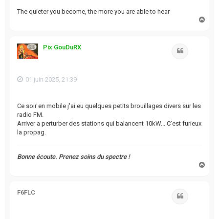
The quieter you become, the more you are able to hear
H
a
u
t
Pix GouDuRX
Citation
01 juin 2025, 21:39
Ce soir en mobile j'ai eu quelques petits brouillages divers sur les
radio FM.
Arriver a perturber des stations qui balancent 10kW... C'est furieux
la propag.
Bonne écoute. Prenez soins du spectre !
H
a
u
t
F6FLC
Citation