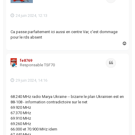
24 juin 2024, 12:13
Ca passe parfaitement ici aussi en centre Var, c'est dommage
pour le rds absent
H
a
u
t
fe8769
Citation
Responsable TSF70
29 juin 2024, 14:16
68.240 MHz radio Marya Ukraine -- bizarre le plan Ukrainien est en
88-108 - information contradictoire sur le net
69.920 MHz
67.370 MHz
69.910 MHz
69.260 MHz
66.000 et 70.900 MHz idem
67.440 MHz