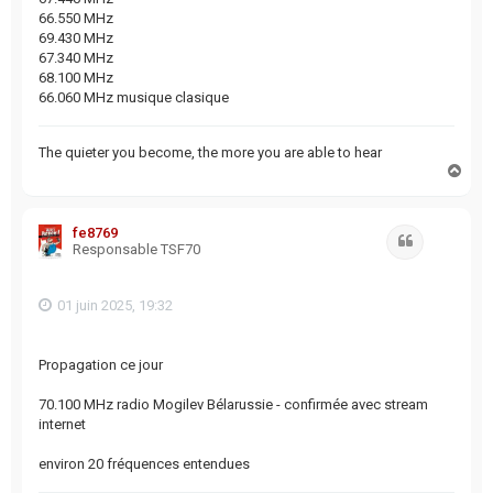
66.550 MHz
69.430 MHz
67.340 MHz
68.100 MHz
66.060 MHz musique clasique
The quieter you become, the more you are able to hear
H
a
u
t
fe8769
Citation
Responsable TSF70
01 juin 2025, 19:32
Propagation ce jour
70.100 MHz radio Mogilev Bélarussie - confirmée avec stream
internet
environ 20 fréquences entendues