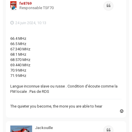
fe8769
Citation
Responsable TSF70
24 juin 2024, 10:13
66.4 MHz
66.5 MHz
67.340 MHz
68.1 MHz
68.570 MHz
69.440 MHz
70.9 MHz
71.9 MHz
Langue inconnue slave ou russe . Condition d'écoute comme la
FM locale . Pas de RDS
The quieter you become, the more you are able to hear
H
a
u
t
Jackouille
Citation