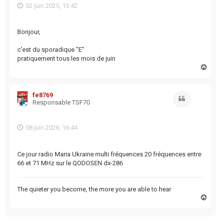
02 juin 2025, 13:42
Bonjour,
c'est du sporadique "E"
pratiquement tous les mois de juin
H
a
u
t
fe8769
Citation
Responsable TSF70
08 juin 2026, 16:44
Ce jour radio Maria Ukraine multi fréquences 20 fréquences entre
66 et 71 MHz sur le QODOSEN dx-286
The quieter you become, the more you are able to hear
H
a
u
t