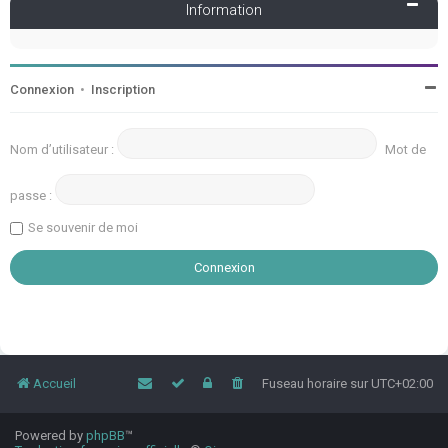
Information
Connexion
•
Inscription
Nom d’utilisateur :
Mot de
passe :
Se souvenir de moi
Accueil
Fuseau horaire sur
UTC+02:00
Powered by
phpBB
™