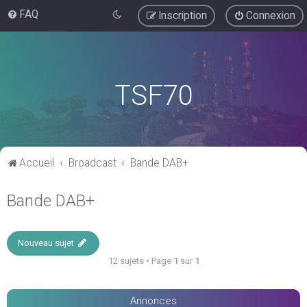
FAQ
Inscription
Connexion
TSF70
Accueil
Broadcast
Bande DAB+
Bande DAB+
Nouveau sujet
12 sujets • Page
1
sur
1
Annonces