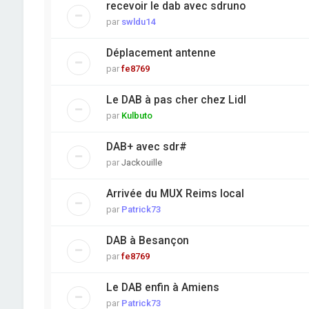
recevoir le dab avec sdruno
par
swldu14
Déplacement antenne
par
fe8769
Le DAB à pas cher chez Lidl
par
Kulbuto
DAB+ avec sdr#
par
Jackouille
Arrivée du MUX Reims local
par
Patrick73
DAB à Besançon
par
fe8769
Le DAB enfin à Amiens
par
Patrick73