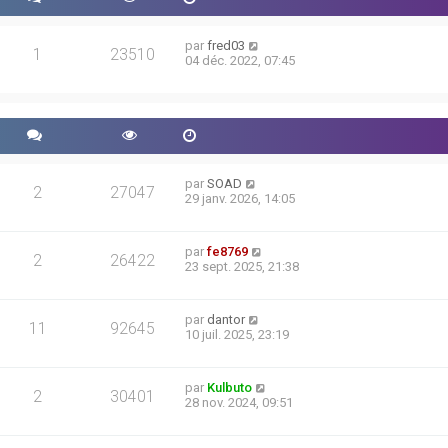
par
fred03
1
23510
04 déc. 2022, 07:45
par
SOAD
2
27047
29 janv. 2026, 14:05
par
fe8769
2
26422
23 sept. 2025, 21:38
par
dantor
11
92645
10 juil. 2025, 23:19
par
Kulbuto
2
30401
28 nov. 2024, 09:51