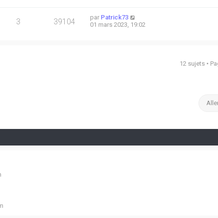
par
Patrick73
3
39104
01 mars 2023, 19:02
12 sujets • P
Alle
m
um