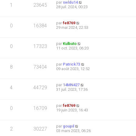
par
swldu14
1
23645
28 juil. 2024, 00:23
par
fe8769
0
16384
29 mai 2024, 22:53
par
Kulbuto
0
17323
11 oct. 2023, 06:20
par
Patrick73
8
73404
09 août 2023, 12:52
par
14MN427
4
44729
31 juil. 2023, 17:36
par
fe8769
0
16709
19 juin 2023, 16:43
par
goupil
2
30227
03 mars 2023, 06:26