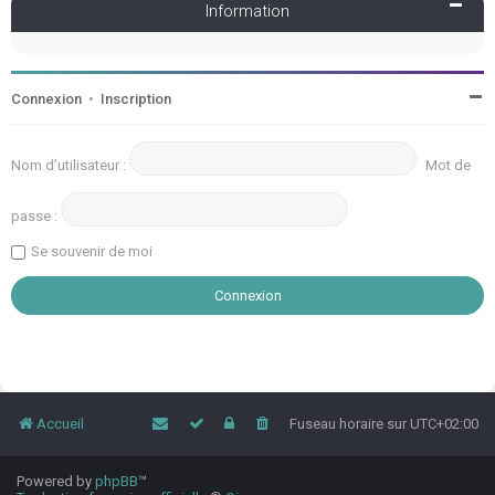
Information
Connexion
•
Inscription
Nom d’utilisateur :
Mot de
passe :
Se souvenir de moi
Accueil
Fuseau horaire sur
UTC+02:00
Powered by
phpBB
™