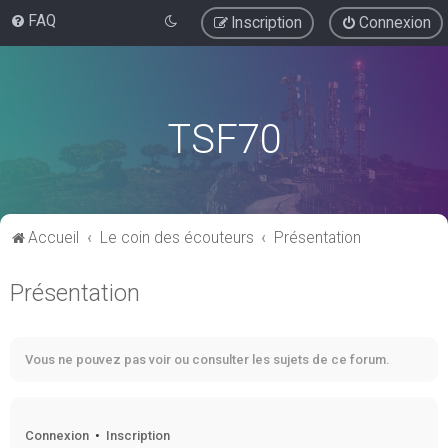
FAQ
Inscription
Connexion
TSF70
Accueil
Le coin des écouteurs
Présentation
Présentation
Vous ne pouvez pas voir ou consulter les sujets de ce forum.
Connexion
•
Inscription