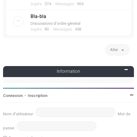
Sujets :
274
Messages :
904
Bla-bla
Discussions d'ordre général
Sujets :
80
Messages :
448
Aller
Information
Connexion
•
Inscription
Nom d’utilisateur :
Mot de
passe :