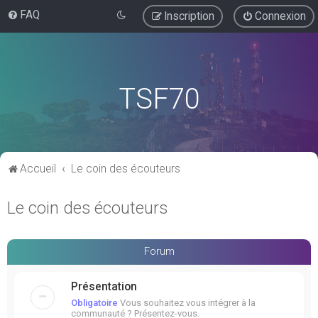
FAQ
Inscription
Connexion
TSF70
Accueil
Le coin des écouteurs
Le coin des écouteurs
Forum
Présentation
Obligatoire
Vous souhaitez vous intégrer à la
communauté ? Présentez-vous.