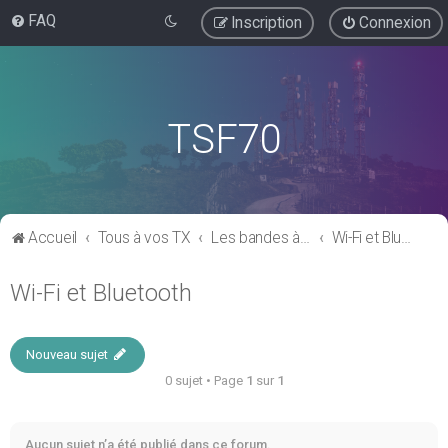
FAQ
Inscription
Connexion
TSF70
Accueil
Tous à vos TX
Les bandes à usage "libre"
Wi-Fi et Bluetooth
Wi-Fi et Bluetooth
Nouveau sujet
0 sujet • Page
1
sur
1
Aucun sujet n’a été publié dans ce forum.