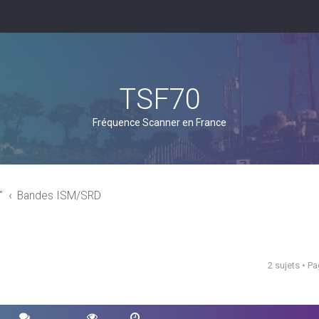
TSF70
Fréquence Scanner en France
"
Bandes ISM/SRD
2 sujets • P