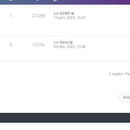
par
SOAD
1
27488
14 janv. 2023, 16:47
par
birou
0
16596
05 déc. 2022, 15:46
2 sujets • P
Alle