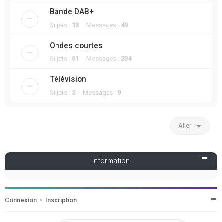
Bande DAB+
Sujets :
13
Messages :
49
Ondes courtes
Sujets :
61
Messages :
234
Télévision
Sujets :
2
Messages :
9
Aller
Information
Connexion
•
Inscription