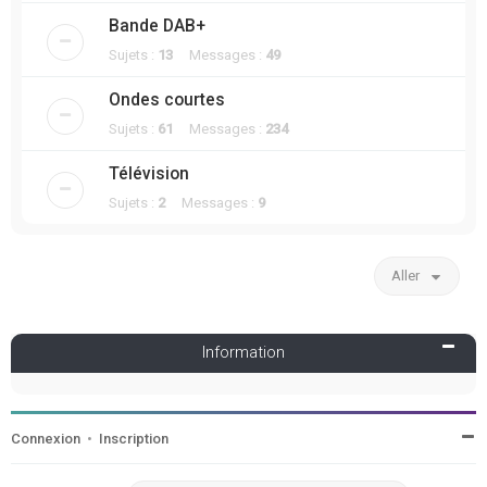
Bande DAB+
Sujets :
13
Messages :
49
Ondes courtes
Sujets :
61
Messages :
234
Télévision
Sujets :
2
Messages :
9
Aller
Information
Connexion
•
Inscription