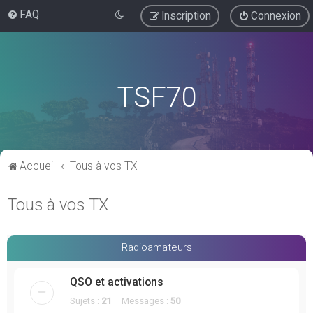
FAQ
Inscription
Connexion
TSF70
Accueil
Tous à vos TX
Tous à vos TX
Radioamateurs
QSO et activations
Sujets :
21
Messages :
50