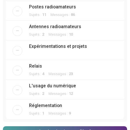
Postes radioamateurs
Sujets :
11
Messages :
86
Antennes radioamateurs
Sujets :
2
Messages :
10
Expérimentations et projets
Relais
Sujets :
4
Messages :
23
L'usage du numérique
Sujets :
2
Messages :
12
Réglementation
Sujets :
1
Messages :
9