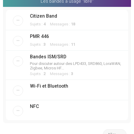
Les bandes à usage "libre"
Citizen Band
Sujets :
4
Messages :
18
PMR 446
Sujets :
3
Messages :
11
Bandes ISM/SRD
Pour discuter autour des LPD433, SRD860, LoraWAN,
Zigbee, Micros HF...
Sujets :
2
Messages :
3
Wi-Fi et Bluetooth
NFC