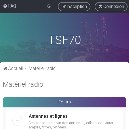
FAQ
Inscription
Connexion
TSF70
Accueil
Matériel radio
Matériel radio
Forum
Antennes et lignes
Discussions autour des antennes, câbles coaxiaux,
amplis, filtres, pylônes...