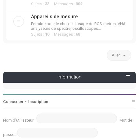
Sujets :
33
Messages :
302
Appareils de mesure
Entraide pour le choix et l'usage de ROS-mètres, VNA,
analyseurs de spectre, oscilloscopes...
Sujets :
10
Messages :
68
Aller
Information
Connexion
•
Inscription
Nom d’utilisateur :
Mot de
passe :