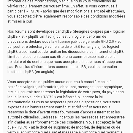
informer de ces modifications, bien que nous vous conseillons de
vérifier régulièrement par vous-même. En effet, si vous continuez à
participer à « TSF70 » après que des modifications aient été effectuées,
vous acceptez d’être légalement responsable des conditions modifiées
et mises à jour.
Nos forums sont développés par phpBB (désignés ci-après par « logiciel
phpBB » et « phpBB Limited ») qui est un logiciel de forum de
discussions déclaré sous la «
licence publique générale GNU 2.0
» et
qui peut être téléchargé sur
le site de phpBB
(en anglais). Le logiciel
phpBB a pour seul but de faciliter les discussions sur internet et phpBB
Limited ne peut en aucun cas être tenu comme responsable de la
conduite et du contenu que nous acceptons et que nous n’acceptons
pas. Pour plus d’informations concernant phpBB, veuillez consulter
le site de phpBB
(en anglais).
Vous acceptez de ne publier aucun contenu à caractère abusif,
obscène, vulgaire, diffamatoire, choquant, menaçant, pornographique,
etc. qui pourrait transgresser la législation de votre pays, du pays dans
lequel le serveur de « TSF70 » est hébergé ou encore la loi
internationale. Si vous ne respectez pas ces dispositions, vous vous
exposez à un bannissement immédiat et définitif et nous nous
réservons le droit d’avertir votre fournisseur d’accès à internet et les
autorités officielles. L’adresse IP de tous les messages est enregistrée
afin d’aider au renforcement de ces conditions. Vous acceptez le fait
que « TSF70 » ait le droit de supprimer, de modifier, de déplacer ou de
verrouiller n’importe quel sujet et message à n’importe quel moment si