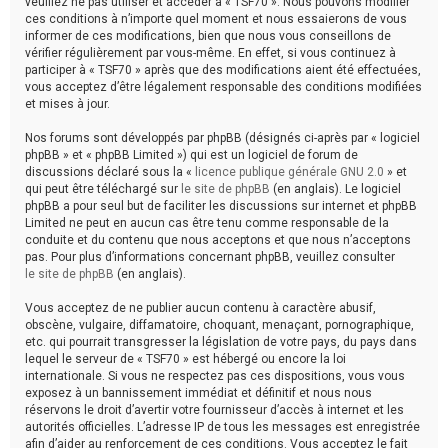
veuillez ne pas utiliser et accéder à « TSF70 ». Nous pouvons modifier
ces conditions à n’importe quel moment et nous essaierons de vous
informer de ces modifications, bien que nous vous conseillons de
vérifier régulièrement par vous-même. En effet, si vous continuez à
participer à « TSF70 » après que des modifications aient été effectuées,
vous acceptez d’être légalement responsable des conditions modifiées
et mises à jour.
Nos forums sont développés par phpBB (désignés ci-après par « logiciel
phpBB » et « phpBB Limited ») qui est un logiciel de forum de
discussions déclaré sous la «
licence publique générale GNU 2.0
» et
qui peut être téléchargé sur
le site de phpBB
(en anglais). Le logiciel
phpBB a pour seul but de faciliter les discussions sur internet et phpBB
Limited ne peut en aucun cas être tenu comme responsable de la
conduite et du contenu que nous acceptons et que nous n’acceptons
pas. Pour plus d’informations concernant phpBB, veuillez consulter
le site de phpBB
(en anglais).
Vous acceptez de ne publier aucun contenu à caractère abusif,
obscène, vulgaire, diffamatoire, choquant, menaçant, pornographique,
etc. qui pourrait transgresser la législation de votre pays, du pays dans
lequel le serveur de « TSF70 » est hébergé ou encore la loi
internationale. Si vous ne respectez pas ces dispositions, vous vous
exposez à un bannissement immédiat et définitif et nous nous
réservons le droit d’avertir votre fournisseur d’accès à internet et les
autorités officielles. L’adresse IP de tous les messages est enregistrée
afin d’aider au renforcement de ces conditions. Vous acceptez le fait