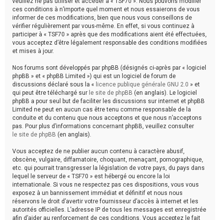
veuillez ne pas utiliser et accéder à « TSF70 ». Nous pouvons modifier
ces conditions à n’importe quel moment et nous essaierons de vous
informer de ces modifications, bien que nous vous conseillons de
vérifier régulièrement par vous-même. En effet, si vous continuez à
participer à « TSF70 » après que des modifications aient été effectuées,
vous acceptez d’être légalement responsable des conditions modifiées
et mises à jour.
Nos forums sont développés par phpBB (désignés ci-après par « logiciel
phpBB » et « phpBB Limited ») qui est un logiciel de forum de
discussions déclaré sous la «
licence publique générale GNU 2.0
» et
qui peut être téléchargé sur
le site de phpBB
(en anglais). Le logiciel
phpBB a pour seul but de faciliter les discussions sur internet et phpBB
Limited ne peut en aucun cas être tenu comme responsable de la
conduite et du contenu que nous acceptons et que nous n’acceptons
pas. Pour plus d’informations concernant phpBB, veuillez consulter
le site de phpBB
(en anglais).
Vous acceptez de ne publier aucun contenu à caractère abusif,
obscène, vulgaire, diffamatoire, choquant, menaçant, pornographique,
etc. qui pourrait transgresser la législation de votre pays, du pays dans
lequel le serveur de « TSF70 » est hébergé ou encore la loi
internationale. Si vous ne respectez pas ces dispositions, vous vous
exposez à un bannissement immédiat et définitif et nous nous
réservons le droit d’avertir votre fournisseur d’accès à internet et les
autorités officielles. L’adresse IP de tous les messages est enregistrée
afin d’aider au renforcement de ces conditions. Vous acceptez le fait