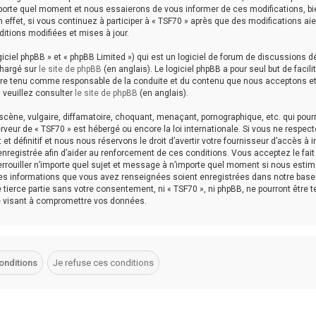
porte quel moment et nous essaierons de vous informer de ces modifications, b
effet, si vous continuez à participer à « TSF70 » après que des modifications aie
itions modifiées et mises à jour.
ciel phpBB » et « phpBB Limited ») qui est un logiciel de forum de discussions d
chargé sur
le site de phpBB
(en anglais). Le logiciel phpBB a pour seul but de facilit
être tenu comme responsable de la conduite et du contenu que nous acceptons e
 veuillez consulter
le site de phpBB
(en anglais).
cène, vulgaire, diffamatoire, choquant, menaçant, pornographique, etc. qui pourr
erveur de « TSF70 » est hébergé ou encore la loi internationale. Si vous ne respec
définitif et nous nous réservons le droit d’avertir votre fournisseur d’accès à i
 enregistrée afin d’aider au renforcement de ces conditions. Vous acceptez le fait
 verrouiller n’importe quel sujet et message à n’importe quel moment si nous esti
 les informations que vous avez renseignées soient enregistrées dans notre base
tierce partie sans votre consentement, ni « TSF70 », ni phpBB, ne pourront être 
e visant à compromettre vos données.