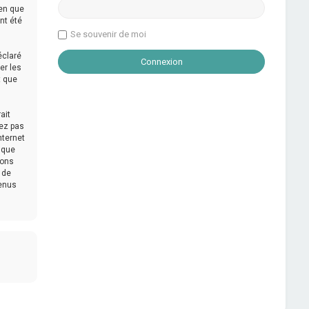
ien que
nt été
Se souvenir de moi
éclaré
er les
t que
ait
tez pas
nternet
 que
mons
 de
tenus