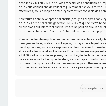
accéder à « TSF70 ». Nous pouvons modifier ces conditions à n’im
nous vous conseillons de vérifier régulièrement par vous-même. En 
effectuées, vous acceptez d’être légalement responsable des cond
Nos forums sont développés par phpBB (désignés ci-après par « logi
sous la «
licence publique générale GNU 2.0
» et qui peut être télé
discussions sur internet et phpBB Limited ne peut en aucun cas 
nous n’acceptons pas. Pour plus d’informations concernant phpBB,
Vous acceptez de ne publier aucun contenu à caractère abusif, obs
transgresser la législation de votre pays, du pays dans lequel le s
ces dispositions, vous vous exposez à un bannissement immédiat et 
et les autorités officielles. L’adresse IP de tous les messages est
« TSF70 » ait le droit de supprimer, de modifier, de déplacer ou de
cela nécessaire. En tant qu’utilisateur, vous acceptez que toutes
données. Bien que ces informations ne seront pas diffusées à une 
comme responsables en cas de tentative de piratage informatiqu