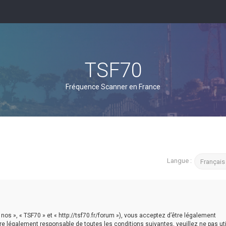
TSF70
Fréquence Scanner en France
Langue :
 nos », « TSF70 » et « http://tsf70.fr/forum »), vous acceptez d’être légalement
e légalement responsable de toutes les conditions suivantes, veuillez ne pas util