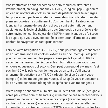
Vos informations sont collectées de deux manières différentes.
Premièrement, en naviguant sur « TSF70 », le logiciel phpBB génèrera
un certain nombre de cookies qui sont de petits fichiers téléchargés
temporairement par le navigateur internet de votre ordinateur. Les deux
premiers cookies ne contiennent qu’un identifiant utilisateur et un
identifiant anonyme de session qui vous sont automatiquement
assignés par le logiciel phpBB. Un troisième cookie sera créé lors de
votre navigation sur les sujets de « TSF70 », archivant de ce fait tous
les sujets que vous avez consultés et permettant d’améliorer votre
confort de navigation en tant qu’utilisateur.
Lors de votre navigation sur « TSF70 », nous pouvons également créer
une quatrième sorte de cookies, externes au document qui est prévu
pour couvrir uniquement les pages créées par le logiciel phpBB. La
seconde manière est de récupérer les informations que vous nous
envoyez et que nous collectons. Ceci peut correspondre — mais n’est
pas limité à — la publication de messages en tant qu’utilisateur
anonyme, l’inscription sur « TSF70 » (désignée ci-après par « votre
compte ») et les messages que vous publiez après votre inscription et
lors de votre connexion (désignés ci-après par « vos messages »).
Votre compte contiendra au minimum un identifiant unique (désigné ci-
après par « votre nom d’utilisateur ») et un mot de passe personnel vous
permettant de vous connecter à votre compte (désigné ci-après par
« votre mot de passe ») et une adresse de courriel personnelle. Les
informations de votre compte sur « TSF70 » sont protégées par les lois